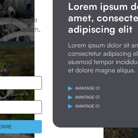
olor sit
Lorem ipsum do
tur. Ligula
amet, consecte
pellentesque
adipiscing elit
d fusce quam.
a lectus
Lorem ipsum dolor sit a
consectetur adipiscing el
eiusmod tempor incididu
et dolore magna aliqua.
AVANTAGE 01
AVANTAGE 01
AVANTAGE 01