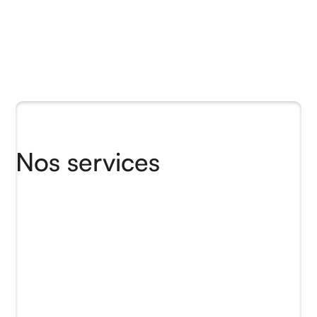
Nos services